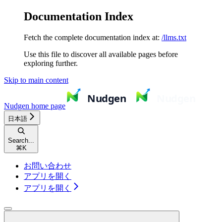
Documentation Index
Fetch the complete documentation index at:
/llms.txt
Use this file to discover all available pages before
exploring further.
Skip to main content
Nudgen
home page
日本語
Search...
⌘
K
お問い合わせ
アプリを開く
アプリを開く