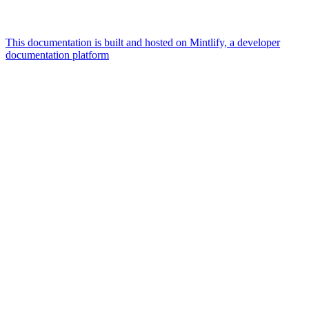
This documentation is built and hosted on Mintlify, a developer
documentation platform