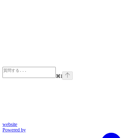
⌘
I
website
Powered by