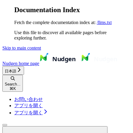
Documentation Index
Fetch the complete documentation index at:
/llms.txt
Use this file to discover all available pages before
exploring further.
Skip to main content
Nudgen
home page
日本語
Search...
⌘
K
お問い合わせ
アプリを開く
アプリを開く