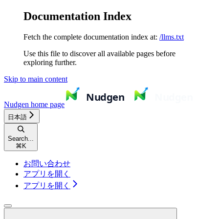
Documentation Index
Fetch the complete documentation index at:
/llms.txt
Use this file to discover all available pages before
exploring further.
Skip to main content
Nudgen
home page
日本語
Search...
⌘
K
お問い合わせ
アプリを開く
アプリを開く