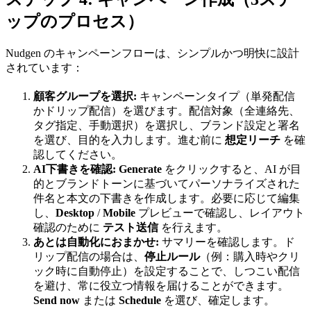
ップのプロセス）
Nudgen のキャンペーンフローは、シンプルかつ明快に設計
されています：
顧客グループを選択:
キャンペーンタイプ（単発配信
かドリップ配信）を選びます。配信対象（全連絡先、
タグ指定、手動選択）を選択し、ブランド設定と署名
を選び、目的を入力します。進む前に
想定リーチ
を確
認してください。
AI下書きを確認:
Generate
をクリックすると、AI が目
的とブランドトーンに基づいてパーソナライズされた
件名と本文の下書きを作成します。必要に応じて編集
し、
Desktop
/
Mobile
プレビューで確認し、レイアウト
確認のために
テスト送信
を行えます。
あとは自動化におまかせ:
サマリーを確認します。ド
リップ配信の場合は、
停止ルール
（例：購入時やクリ
ック時に自動停止）を設定することで、しつこい配信
を避け、常に役立つ情報を届けることができます。
Send now
または
Schedule
を選び、確定します。