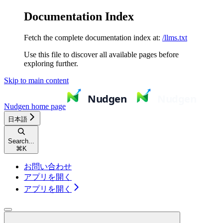
Documentation Index
Fetch the complete documentation index at:
/llms.txt
Use this file to discover all available pages before
exploring further.
Skip to main content
Nudgen
home page
日本語
Search...
⌘
K
お問い合わせ
アプリを開く
アプリを開く