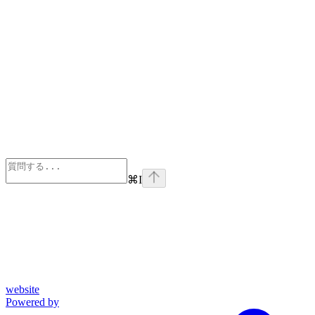
⌘
I
website
Powered by