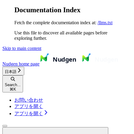
Documentation Index
Fetch the complete documentation index at:
/llms.txt
Use this file to discover all available pages before
exploring further.
Skip to main content
Nudgen
home page
日本語
Search...
⌘
K
お問い合わせ
アプリを開く
アプリを開く