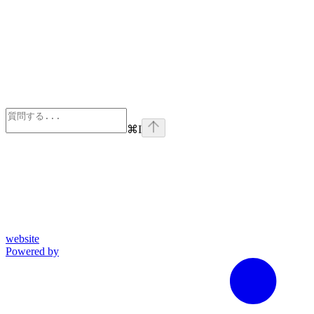
⌘
I
website
Powered by