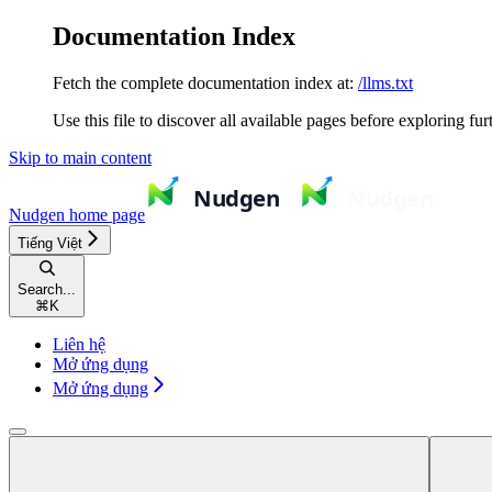
Documentation Index
Fetch the complete documentation index at:
/llms.txt
Use this file to discover all available pages before exploring fur
Skip to main content
Nudgen
home page
Tiếng Việt
Search...
⌘
K
Liên hệ
Mở ứng dụng
Mở ứng dụng