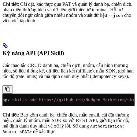
Chi tiết
: Cài đặt, xác thực qua PAT và quản lý danh bạ, chiến dịch,
nhận diện thương hiệu và dữ liệu giới thiệu từ terminal. Hỗ trợ
chuyển đổi ngữ cảnh giữa nhiều nhóm và xuất dữ liệu
cho
--json
việc viết tập lệnh.
Kỹ năng API (API Skill)
Các thao tác CRUD danh bạ, chiến dịch, nhóm, cấu hình thương
hiệu, số liệu thống kê, dữ liệu liên kết (affiliate), mẫu SDK, giới hạn
tốc độ (rate limits) và mã định danh duy nhất (idempotency keys).
npx
 skills
 add
 https://github.com/Nudgen-Marketing/skil
Chi tiết
: Bao gồm danh bạ, chiến dịch, mẫu email, cài đặt thương
hiệu, quản lý nhóm, mẫu SDK so với REST API, giới hạn tốc độ,
mã định danh duy nhất và xử lý lỗi. Sử dụng
Authorization:
để xác thực.
Bearer <PAT>