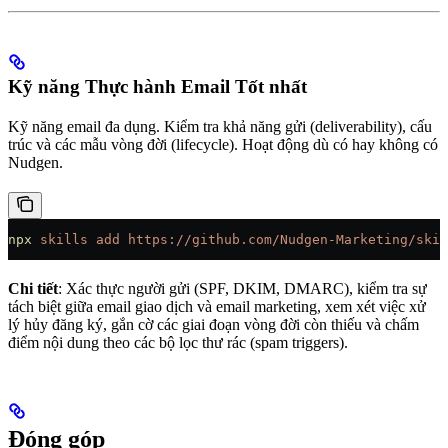
Kỹ năng Thực hành Email Tốt nhất
Kỹ năng email đa dụng. Kiểm tra khả năng gửi (deliverability), cấu
trúc và các mẫu vòng đời (lifecycle). Hoạt động dù có hay không có
Nudgen.
npx
 skills
 add
 https://github.com/Nudgen-Marketing/skil
Chi tiết
: Xác thực người gửi (SPF, DKIM, DMARC), kiểm tra sự
tách biệt giữa email giao dịch và email marketing, xem xét việc xử
lý hủy đăng ký, gắn cờ các giai đoạn vòng đời còn thiếu và chấm
điểm nội dung theo các bộ lọc thư rác (spam triggers).
Đóng góp