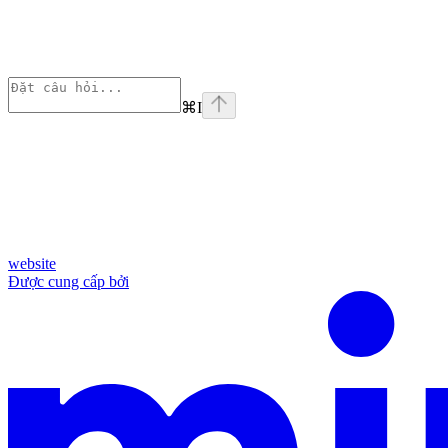
⌘
I
website
Được cung cấp bởi