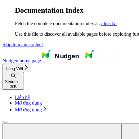
Documentation Index
Fetch the complete documentation index at:
/llms.txt
Use this file to discover all available pages before exploring fur
Skip to main content
Nudgen
home page
Tiếng Việt
Search...
⌘
K
Liên hệ
Mở ứng dụng
Mở ứng dụng