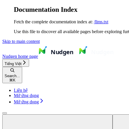
Documentation Index
Fetch the complete documentation index at:
/llms.txt
Use this file to discover all available pages before exploring fur
Skip to main content
Nudgen
home page
Tiếng Việt
Search...
⌘
K
Liên hệ
Mở ứng dụng
Mở ứng dụng