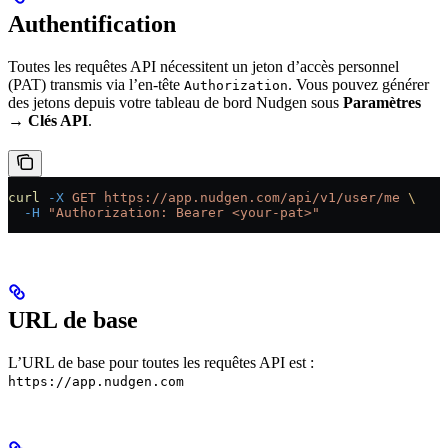
Authentification
Toutes les requêtes API nécessitent un jeton d’accès personnel
(PAT) transmis via l’en-tête
. Vous pouvez générer
Authorization
des jetons depuis votre tableau de bord Nudgen sous
Paramètres
→ Clés API
.
curl
 -X
 GET
 https://app.nudgen.com/api/v1/user/me
 \
  -H
 "Authorization: Bearer <your-pat>"
URL de base
L’URL de base pour toutes les requêtes API est :
https://app.nudgen.com