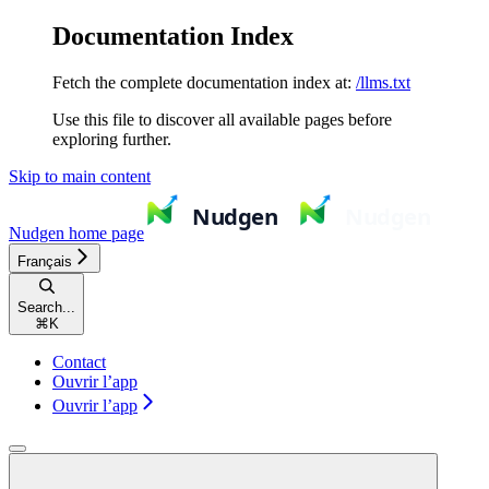
Documentation Index
Fetch the complete documentation index at:
/llms.txt
Use this file to discover all available pages before
exploring further.
Skip to main content
Nudgen
home page
Français
Search...
⌘
K
Contact
Ouvrir l’app
Ouvrir l’app