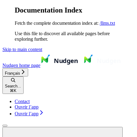
Documentation Index
Fetch the complete documentation index at:
/llms.txt
Use this file to discover all available pages before
exploring further.
Skip to main content
Nudgen
home page
Français
Search...
⌘
K
Contact
Ouvrir l’app
Ouvrir l’app