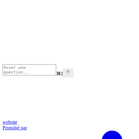
⌘
I
website
Propulsé par