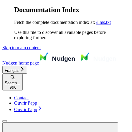
Documentation Index
Fetch the complete documentation index at:
/llms.txt
Use this file to discover all available pages before
exploring further.
Skip to main content
Nudgen
home page
Français
Search...
⌘
K
Contact
Ouvrir l’app
Ouvrir l’app