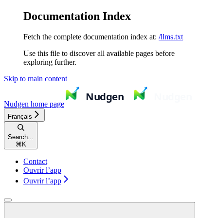
Documentation Index
Fetch the complete documentation index at:
/llms.txt
Use this file to discover all available pages before
exploring further.
Skip to main content
Nudgen
home page
Français
Search...
⌘
K
Contact
Ouvrir l’app
Ouvrir l’app