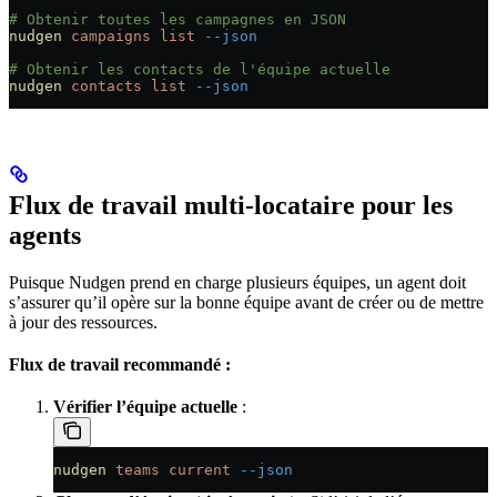
# Obtenir toutes les campagnes en JSON
nudgen
 campaigns
 list
 --json
# Obtenir les contacts de l'équipe actuelle
nudgen
 contacts
 list
 --json
Flux de travail multi-locataire pour les
agents
Puisque Nudgen prend en charge plusieurs équipes, un agent doit
s’assurer qu’il opère sur la bonne équipe avant de créer ou de mettre
à jour des ressources.
Flux de travail recommandé :
Vérifier l’équipe actuelle
:
nudgen
 teams
 current
 --json