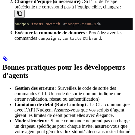
Changer d’équipe (si nécessaire)
: Si l’
de l’étape
id
précédente ne correspond pas à l’équipe cible, changez :
nudgen
 teams
 switch
 <
target-team-i
d
>
Exécuter la commande de données
: Procédez avec les
commandes
,
ou
.
campaigns
contacts
brand
Bonnes pratiques pour les développeurs
d’agents
Gestion des erreurs
: Surveillez le code de sortie des
commandes CLI. Un code de sortie non nul indique une
erreur (validation, réseau ou authentification).
Limitation de débit (Rate Limiting)
: La CLI communique
avec l’API Nudgen. Assurez-vous que vos scripts d’agent
gèrent les limites de débit potentielles avec élégance.
Mode silencieux
: Si une commande ne prend pas en charge
un drapeau spécifique pour chaque invite, assurez-vous que
votre agent peut gérer les flux stdout/stderr sans rester bloqué