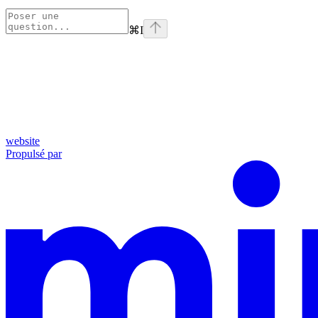
⌘
I
website
Propulsé par