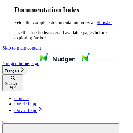
Documentation Index
Fetch the complete documentation index at:
/llms.txt
Use this file to discover all available pages before
exploring further.
Skip to main content
Nudgen
home page
Français
Search...
⌘
K
Contact
Ouvrir l’app
Ouvrir l’app