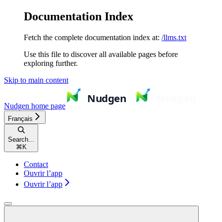
Documentation Index
Fetch the complete documentation index at:
/llms.txt
Use this file to discover all available pages before
exploring further.
Skip to main content
Nudgen
home page
Français
Search...
⌘
K
Contact
Ouvrir l’app
Ouvrir l’app