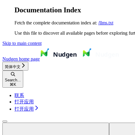
Documentation Index
Fetch the complete documentation index at:
/llms.txt
Use this file to discover all available pages before exploring fur
Skip to main content
Nudgen
home page
简体中文
Search...
⌘
K
联系
打开应用
打开应用