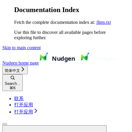
Documentation Index
Fetch the complete documentation index at:
/llms.txt
Use this file to discover all available pages before
exploring further.
Skip to main content
Nudgen
home page
简体中文
Search...
⌘
K
联系
打开应用
打开应用