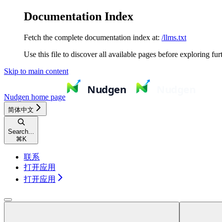
Documentation Index
Fetch the complete documentation index at:
/llms.txt
Use this file to discover all available pages before exploring fur
Skip to main content
Nudgen
home page
简体中文
Search...
⌘
K
联系
打开应用
打开应用