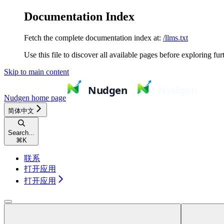
Documentation Index
Fetch the complete documentation index at:
/llms.txt
Use this file to discover all available pages before exploring fur
Skip to main content
Nudgen
home page
简体中文
Search...
⌘
K
联系
打开应用
打开应用