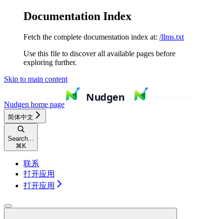
Documentation Index
Fetch the complete documentation index at:
/llms.txt
Use this file to discover all available pages before
exploring further.
Skip to main content
Nudgen
home page
简体中文
Search...
⌘
K
联系
打开应用
打开应用