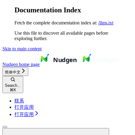
Documentation Index
Fetch the complete documentation index at:
/llms.txt
Use this file to discover all available pages before
exploring further.
Skip to main content
Nudgen
home page
简体中文
Search...
⌘
K
联系
打开应用
打开应用