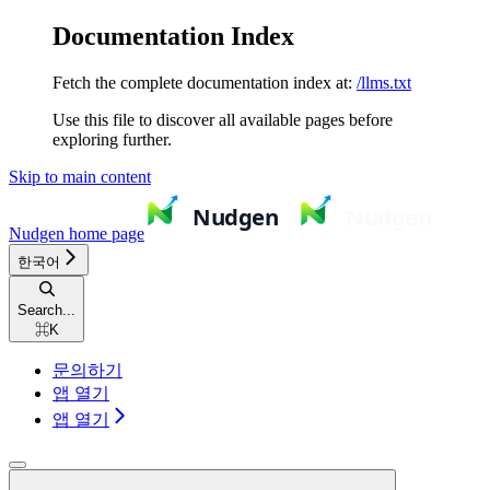
Documentation Index
Fetch the complete documentation index at:
/llms.txt
Use this file to discover all available pages before
exploring further.
Skip to main content
Nudgen
home page
한국어
Search...
⌘
K
문의하기
앱 열기
앱 열기