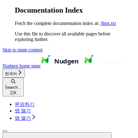
Documentation Index
Fetch the complete documentation index at:
/llms.txt
Use this file to discover all available pages before
exploring further.
Skip to main content
Nudgen
home page
한국어
Search...
⌘
K
문의하기
앱 열기
앱 열기