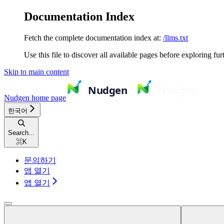
Documentation Index
Fetch the complete documentation index at:
/llms.txt
Use this file to discover all available pages before exploring fur
Skip to main content
Nudgen
home page
한국어
Search...
⌘
K
문의하기
앱 열기
앱 열기