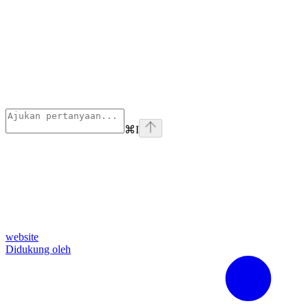
⌘
I
website
Didukung oleh