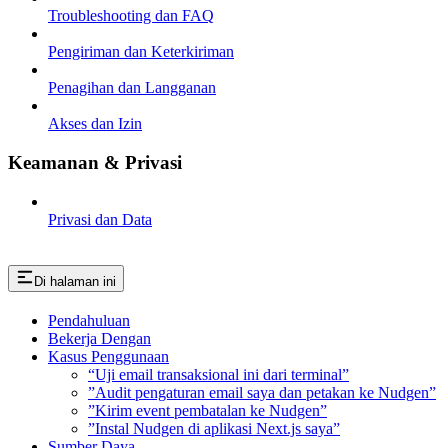
Troubleshooting dan FAQ
Pengiriman dan Keterkiriman
Penagihan dan Langganan
Akses dan Izin
Keamanan & Privasi
Privasi dan Data
Di halaman ini
Pendahuluan
Bekerja Dengan
Kasus Penggunaan
“Uji email transaksional ini dari terminal”
”Audit pengaturan email saya dan petakan ke Nudgen”
”Kirim event pembatalan ke Nudgen”
”Instal Nudgen di aplikasi Next.js saya”
Sumber Daya