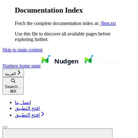
Documentation Index
Fetch the complete documentation index at:
/llms.txt
Use this file to discover all available pages before
exploring further.
Skip to main content
Nudgen
home page
العربية
Search...
⌘
K
اتصل بنا
افتح التطبيق
افتح التطبيق