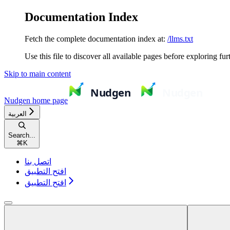
Documentation Index
Fetch the complete documentation index at:
/llms.txt
Use this file to discover all available pages before exploring fur
Skip to main content
Nudgen
home page
العربية
Search...
⌘
K
اتصل بنا
افتح التطبيق
افتح التطبيق