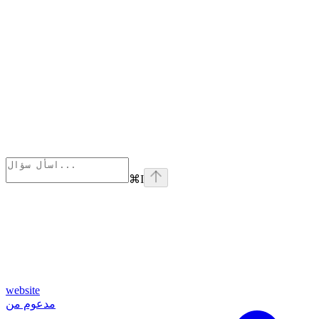
⌘
I
website
مدعوم من