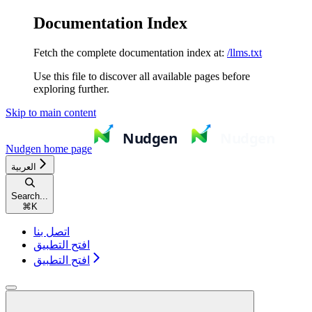
Documentation Index
Fetch the complete documentation index at:
/llms.txt
Use this file to discover all available pages before
exploring further.
Skip to main content
Nudgen
home page
العربية
Search...
⌘
K
اتصل بنا
افتح التطبيق
افتح التطبيق