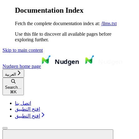
Documentation Index
Fetch the complete documentation index at:
/llms.txt
Use this file to discover all available pages before
exploring further.
Skip to main content
Nudgen
home page
العربية
Search...
⌘
K
اتصل بنا
افتح التطبيق
افتح التطبيق