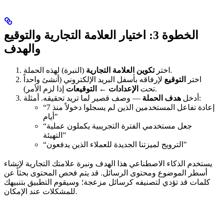
الخطوة 3: اختيار العلامة التجارية والتوقيع
والهدف
(النبرة) لهذه الحملة.
اختر
تكوين العلامة التجارية
اختر
التوقيع
لإرفاقه بأسفل البريد الإلكتروني (أنشئ واحداً
إذا لزم الأمر).
تحت
الإعدادات
←
التوقيعات
— وصف قصير لما تريد تحقيقه. أمثلة:
أدخل
هدف الحملة
“إعادة تفاعل المستخدمين الذين لم يسجلوا دخولاً منذ 7
أيام”
“جعل مستخدمي الفترة التجريبية يكملون عملية
التهيئة”
“الترويج لميزتنا الجديدة للعملاء الذين يدفعون”
يستخدم الذكاء الاصطناعي هذا الهدف ونبرة علامتك التجارية لإنشاء
أسطر الموضوع ومحتوى الرسائل. قد يتم فحص المحتوى بحثاً عن
كلمات قد تؤدي لتصنيفه كرسائل مزعجة؛ وسيقوم التطبيق بتنبيهك
للمشكلات عند الإمكان.