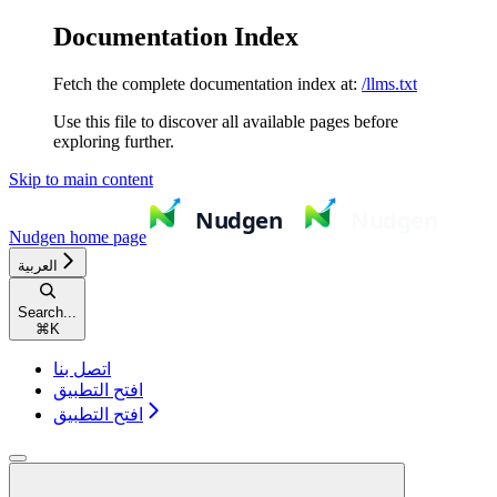
Documentation Index
Fetch the complete documentation index at:
/llms.txt
Use this file to discover all available pages before
exploring further.
Skip to main content
Nudgen
home page
العربية
Search...
⌘
K
اتصل بنا
افتح التطبيق
افتح التطبيق