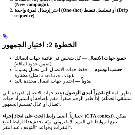
(New campaign)
.
أو
تسلسل تنقيط (Drip
إرسال لمرة واحدة (One-shot)
اختر
sequence)
.
الخطوة 2: اختيار الجمهور
جميع جهات الاتصال
— كل شخص في قائمة جهات اتصالك
(ضمن حدود الباقة).
حسب الوسوم
— فقط جهات الاتصال التي تحمل وسوماً
).
،
مختارة (مثل:
inactive
vip
— اختيار جهات اتصال محددة باليد.
يدوياً
يظهر المعالج
تقديراً لمدى الوصول
(عدد جهات الاتصال الفريدة التي
ستتلقى الحملة). إذا ظهر الرقم صفراً، فقم بإضافة أو استيراد جهات
اتصال أو عدّل تقسيم الجمهور.
. يمكن
رابط الحث على اتخاذ إجراء (CTA context)
اختيارياً، أضف
تتبع الروابط في البريد الإلكتروني؛ ويُستخدم هذا الرابط لتتبع
النقرات وقواعد “التوقف عند النقر”.