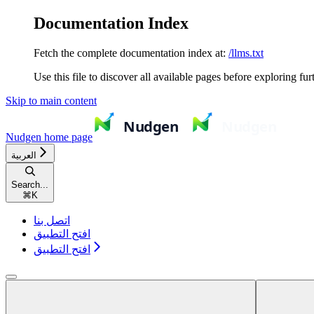
Documentation Index
Fetch the complete documentation index at:
/llms.txt
Use this file to discover all available pages before exploring fur
Skip to main content
Nudgen
home page
العربية
Search...
⌘
K
اتصل بنا
افتح التطبيق
افتح التطبيق