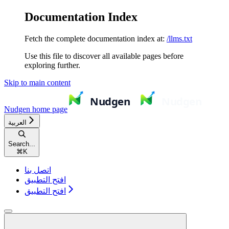
Documentation Index
Fetch the complete documentation index at:
/llms.txt
Use this file to discover all available pages before
exploring further.
Skip to main content
Nudgen
home page
العربية
Search...
⌘
K
اتصل بنا
افتح التطبيق
افتح التطبيق