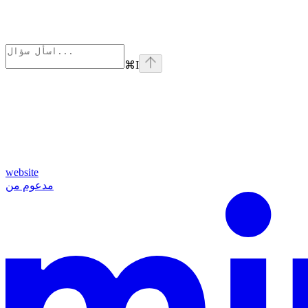
⌘
I
website
مدعوم من