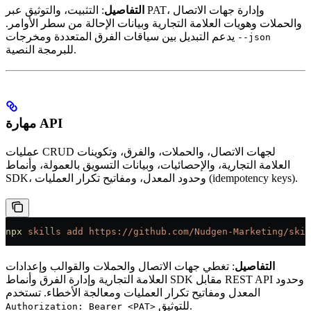
التفاصيل
: التثبيت، والتوثيق عبر PAT، وإدارة جهات الاتصال
والحملات وهويات العلامة التجارية وبيانات الإحالة من سطر الأوامر.
يدعم التبديل بين سياقات الفرق المتعددة ومخرجات
--json
للبرمجة النصية.
مهارة API
عمليات CRUD لجهات الاتصال، والحملات، والفرق، وتكوينات
العلامة التجارية، والإحصائيات، وبيانات التسويق بالعمولة، وأنماط
SDK، وحدود المعدل، ومفاتيح تكرار العمليات (idempotency keys).
npx
 skills
 add
 https://github.com/Nudgen-Marketing/skil
التفاصيل
: تغطي جهات الاتصال والحملات والقوالب وإعدادات
العلامة التجارية وإدارة الفرق وأنماط SDK مقابل REST API وحدود
المعدل ومفاتيح تكرار العمليات ومعالجة الأخطاء. تستخدم
للتوثيق.
Authorization: Bearer <PAT>