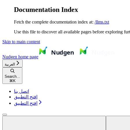
Documentation Index
Fetch the complete documentation index at:
/llms.txt
Use this file to discover all available pages before exploring fur
Skip to main content
Nudgen
home page
العربية
Search...
⌘
K
اتصل بنا
افتح التطبيق
افتح التطبيق