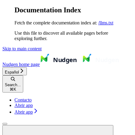
Documentation Index
Fetch the complete documentation index at:
/llms.txt
Use this file to discover all available pages before
exploring further.
Skip to main content
Nudgen
home page
Español
Search...
⌘
K
Contacto
Abrir app
Abrir app