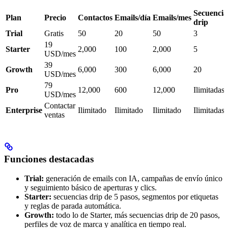
Secuencia
Plan
Precio
Contactos
Emails/día
Emails/mes
drip
Trial
Gratis
50
20
50
3
19
Starter
2,000
100
2,000
5
USD/mes
39
Growth
6,000
300
6,000
20
USD/mes
79
Pro
12,000
600
12,000
Ilimitadas
USD/mes
Contactar
Enterprise
Ilimitado
Ilimitado
Ilimitado
Ilimitadas
ventas
Funciones destacadas
Trial:
generación de emails con IA, campañas de envío único
y seguimiento básico de aperturas y clics.
Starter:
secuencias drip de 5 pasos, segmentos por etiquetas
y reglas de parada automática.
Growth:
todo lo de Starter, más secuencias drip de 20 pasos,
perfiles de voz de marca y analítica en tiempo real.