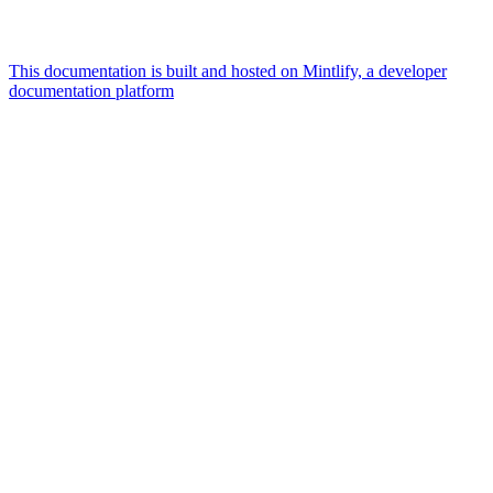
This documentation is built and hosted on Mintlify, a developer
documentation platform