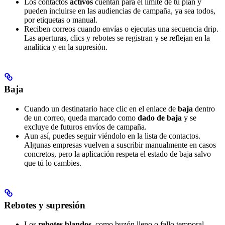
Los contactos
activos
cuentan para el límite de tu plan y
pueden incluirse en las audiencias de campaña, ya sea todos,
por etiquetas o manual.
Reciben correos cuando envías o ejecutas una secuencia drip.
Las aperturas, clics y rebotes se registran y se reflejan en la
analítica y en la supresión.
Baja
Cuando un destinatario hace clic en el enlace de
baja
dentro
de un correo, queda marcado como
dado de baja
y se
excluye de futuros envíos de campaña.
Aun así, puedes seguir viéndolo en la lista de contactos.
Algunas empresas vuelven a suscribir manualmente en casos
concretos, pero la aplicación respeta el estado de baja salvo
que tú lo cambies.
Rebotes y supresión
Los
rebotes blandos
, como buzón lleno o fallo temporal,