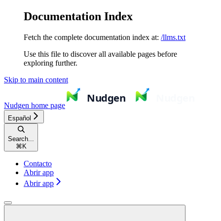
Documentation Index
Fetch the complete documentation index at:
/llms.txt
Use this file to discover all available pages before
exploring further.
Skip to main content
Nudgen
home page
Español
Search...
⌘
K
Contacto
Abrir app
Abrir app