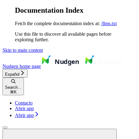
Documentation Index
Fetch the complete documentation index at:
/llms.txt
Use this file to discover all available pages before
exploring further.
Skip to main content
Nudgen
home page
Español
Search...
⌘
K
Contacto
Abrir app
Abrir app