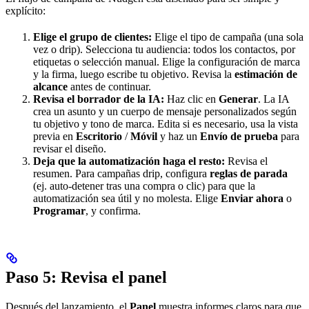
explícito:
Elige el grupo de clientes:
Elige el tipo de campaña (una sola
vez o drip). Selecciona tu audiencia: todos los contactos, por
etiquetas o selección manual. Elige la configuración de marca
y la firma, luego escribe tu objetivo. Revisa la
estimación de
alcance
antes de continuar.
Revisa el borrador de la IA:
Haz clic en
Generar
. La IA
crea un asunto y un cuerpo de mensaje personalizados según
tu objetivo y tono de marca. Edita si es necesario, usa la vista
previa en
Escritorio
/
Móvil
y haz un
Envío de prueba
para
revisar el diseño.
Deja que la automatización haga el resto:
Revisa el
resumen. Para campañas drip, configura
reglas de parada
(ej. auto-detener tras una compra o clic) para que la
automatización sea útil y no molesta. Elige
Enviar ahora
o
Programar
, y confirma.
Paso 5: Revisa el panel
Después del lanzamiento, el
Panel
muestra informes claros para que