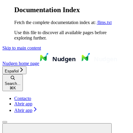
Documentation Index
Fetch the complete documentation index at:
/llms.txt
Use this file to discover all available pages before
exploring further.
Skip to main content
Nudgen
home page
Español
Search...
⌘
K
Contacto
Abrir app
Abrir app