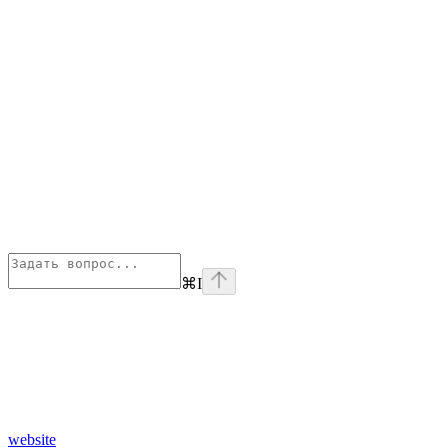
⌘
I
website